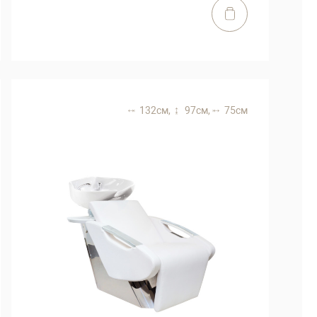
132 см,
97 см,
75 см