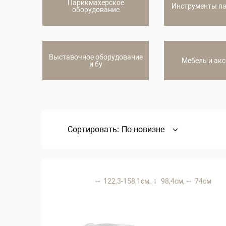
Парикмахерское
Инструменты п
оборудование
Выставочное оборудование
Мебель и ак
и бу
Сортировать:
По новизне
122,3-158,1 см,
98,4 см,
74 см