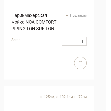
Парикмахерская
Под заказ
мойка NOA COMFORT
PIPING TON SUR TON
Sarah
125 см,
102.1 см,
72 см