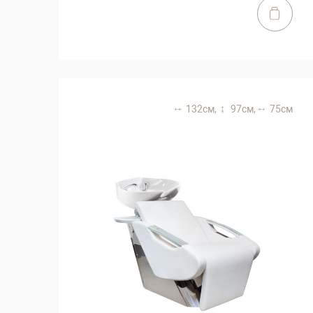
132 см,
97 см,
75 см