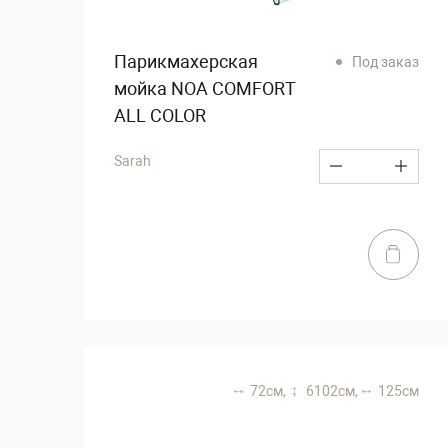
Парикмахерская
Под заказ
мойка NOA COMFORT
ALL COLOR
Sarah
72 см,
6102 см,
125 см