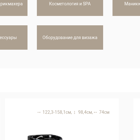
арикмахера
Косметология и SPA
Маникю
сессуары
Оборудование для визажа
122,3-158,1 см,
98,4 см,
74 см