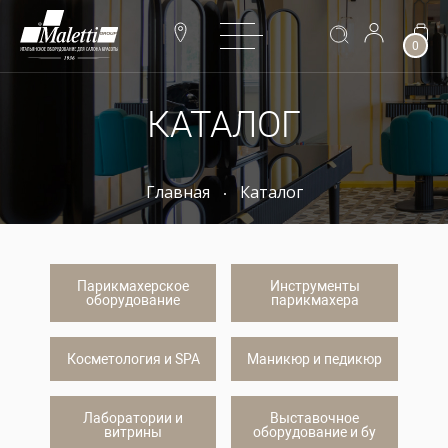
0
КАТАЛОГ
Главная
Каталог
Парикмахерское
Инструменты
оборудование
парикмахера
Косметология и SPA
Маникюр и педикюр
Лаборатории и
Выставочное
витрины
оборудование и бу