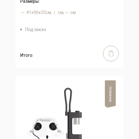
Размеры:
41х96х35 см,
см,
см
Под заказ
Итого:
Новинка