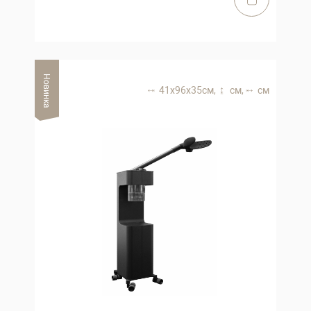
Новинка
41х96х35 см,
см,
см