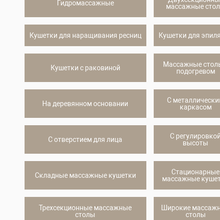
Гидромассажные
массажные сто
Кушетки для наращивания ресниц
Кушетки для эпил
Массажные стол
Кушетки с раковиной
подогревом
С металлическ
На деревянном основании
каркасом
С регулировко
С отверстием для лица
высоты
Стационарные
Складные массажные кушетки
массажные куше
Трехсекционные массажные
Широкие массаж
столы
столы