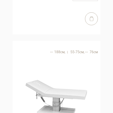
188 см,
55-75 см,
76 см