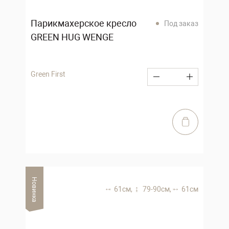
Парикмахерское кресло
Под заказ
GREEN HUG WENGE
Green First
Новинка
61 см,
79-90 см,
61 см