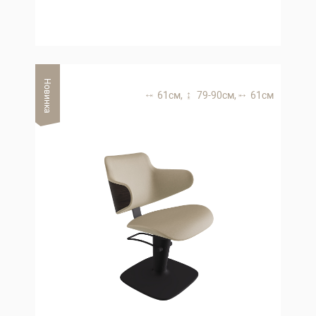
Новинка
61 см,
79-90 см,
61 см