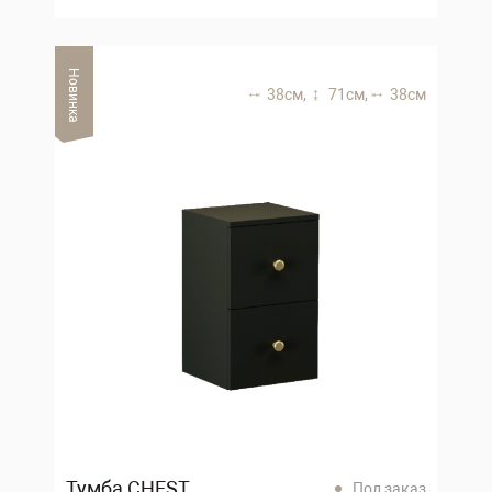
Новинка
38 см,
71 см,
38 см
Тумба CHEST
Под заказ