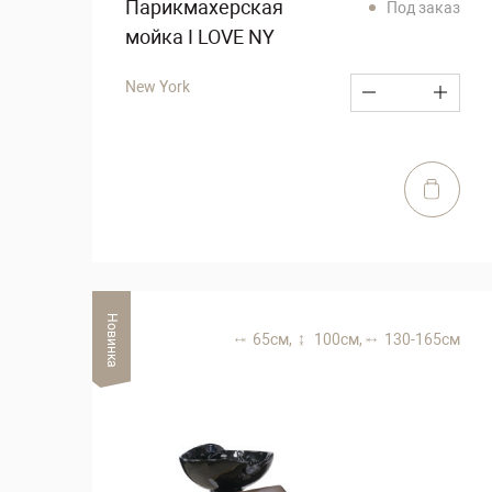
Парикмахерская
Под заказ
мойка I LOVE NY
New York
Новинка
65 см,
100 см,
130-165 см