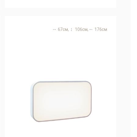
67 см,
106 см,
176 см