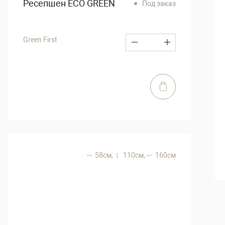
Ресепшен ECO GREEN
Под заказ
Green First
58 см,
110 см,
160 см