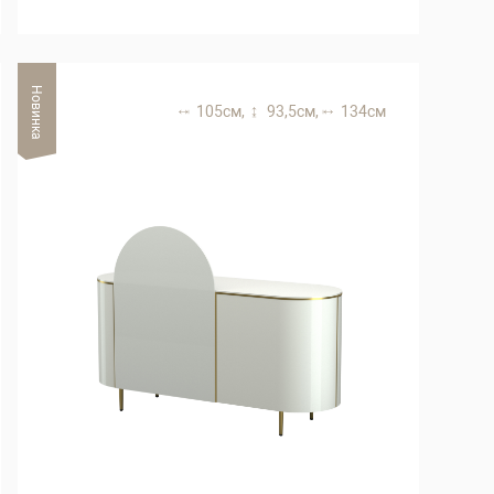
Новинка
105 см,
93,5 см,
134 см