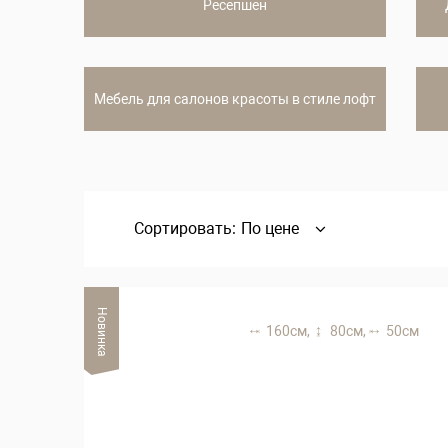
Ресепшен
Мебель для салонов красоты в стиле лофт
Сортировать:
По цене
Новинка
160 см,
80 см,
50 см