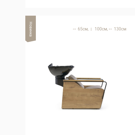
Новинка
65 см,
100 см,
130 см