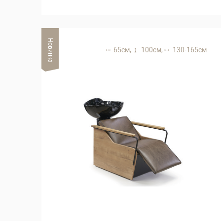
Новинка
65 см,
100 см,
130-165 см