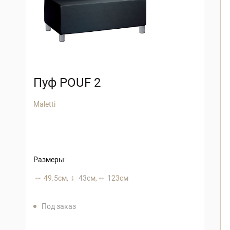
Пуф POUF 2
Maletti
Размеры:
49.5 см,
43 см,
123 см
Под заказ