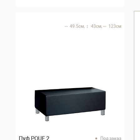
49.5 см,
43 см,
123 см
Пуф POUF 2
Под заказ