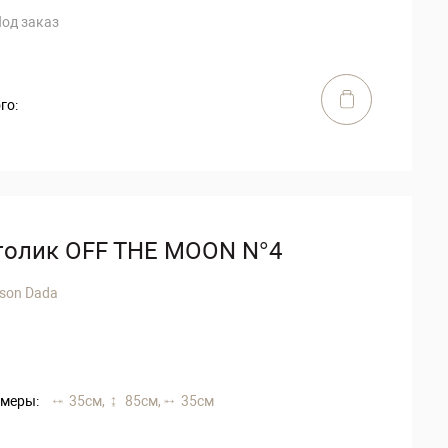
од заказ
го:
толик OFF THE MOON N°4
son Dada
меры:
35 см,
85 см,
35 см