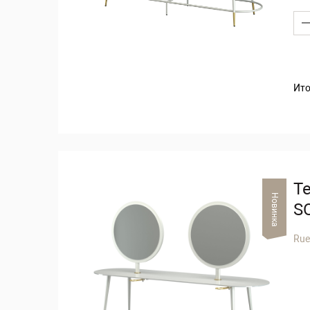
Ито
Т
Новинка
S
Rue