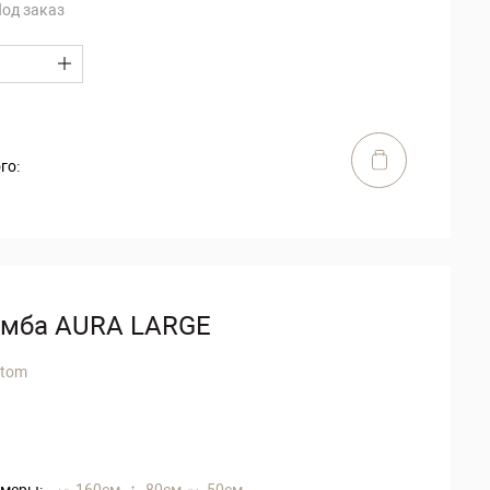
од заказ
го:
умба AURA LARGE
stom
меры:
160 см,
80 см,
50 см