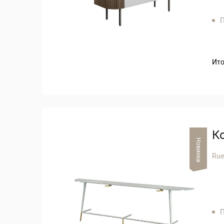
П
Ито
К
Новинка
Rue
П