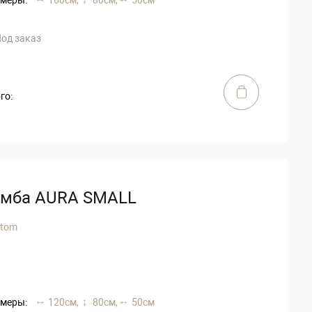
од заказ
го:
умба AURA SMALL
stom
меры:
120 см,
80 см,
50 см