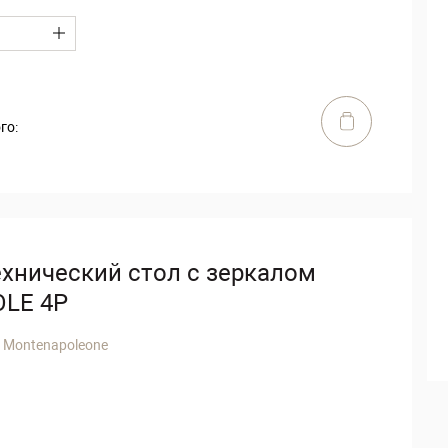
го:
ехнический стол с зеркалом
OLE 4P
 Montenapoleone