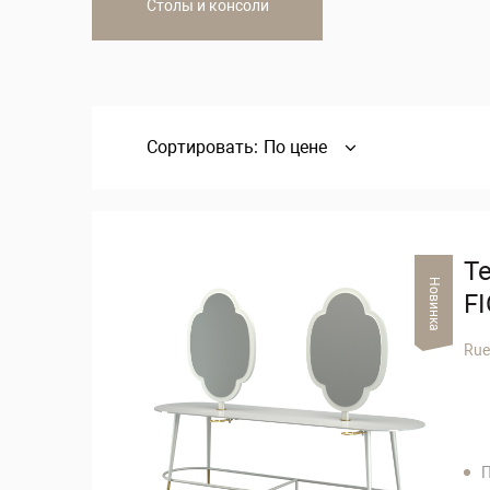
Столы и консоли
Сортировать:
По цене
Т
Новинка
F
Rue
П