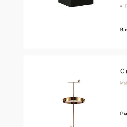
П
Ито
С
Mai
Раз