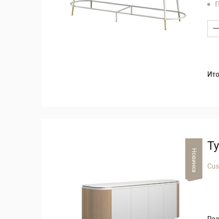
П
Ито
Т
Новинка
Cu
Раз