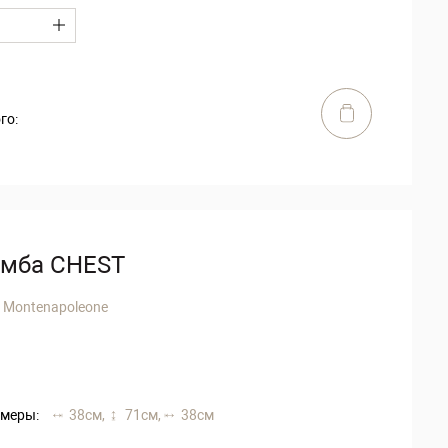
го:
умба CHEST
 Montenapoleone
меры:
38 см,
71 см,
38 см