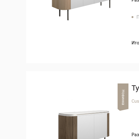
П
Ито
Т
Новинка
Cu
Раз