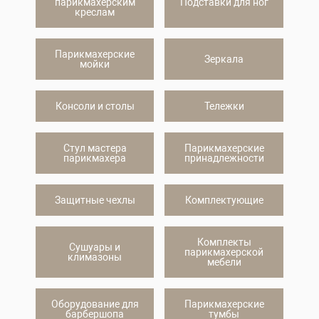
парикмахерским
Подставки для ног
креслам
Парикмахерские
Зеркала
мойки
Консоли и столы
Тележки
Стул мастера
Парикмахерские
парикмахера
принадлежности
Защитные чехлы
Комплектующие
Комплекты
Сушуары и
парикмахерской
климазоны
мебели
Оборудование для
Парикмахерские
барбершопа
тумбы