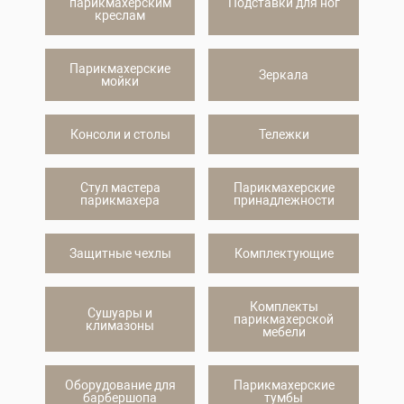
парикмахерским
Подставки для ног
креслам
Парикмахерские
Зеркала
мойки
Консоли и столы
Тележки
Стул мастера
Парикмахерские
парикмахера
принадлежности
Защитные чехлы
Комплектующие
Комплекты
Сушуары и
парикмахерской
климазоны
мебели
Оборудование для
Парикмахерские
барбершопа
тумбы