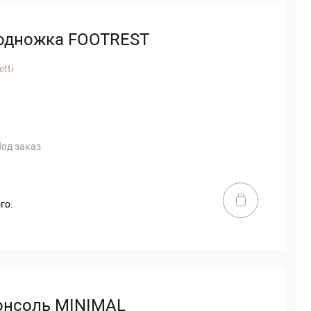
одножка FOOTREST
etti
од заказ
го:
онсоль MINIMAL