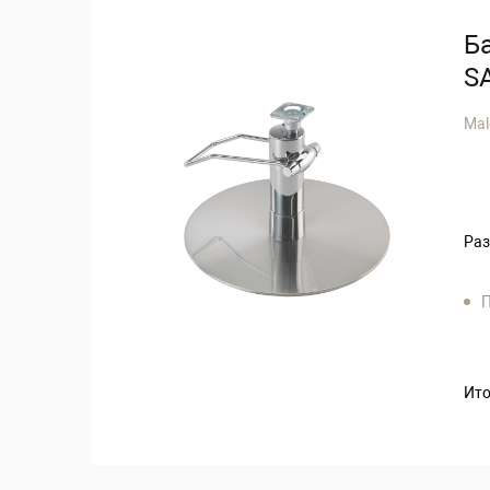
Б
S
Mal
Раз
П
Ито