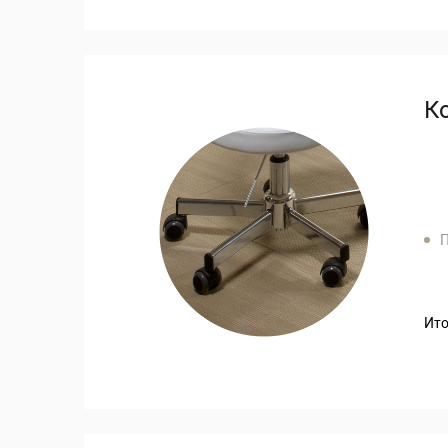
К
П
Ито