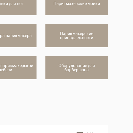
вки для ног
Парикмахерские мойки
Парикмахерские
ера парикмахера
принадлежности
 парикмахерской
Оборудование для
мебели
барбершопа