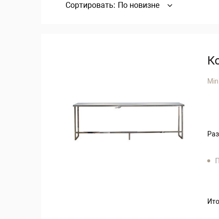
Сортировать:
По новизне
К
Min
Раз
П
Ито