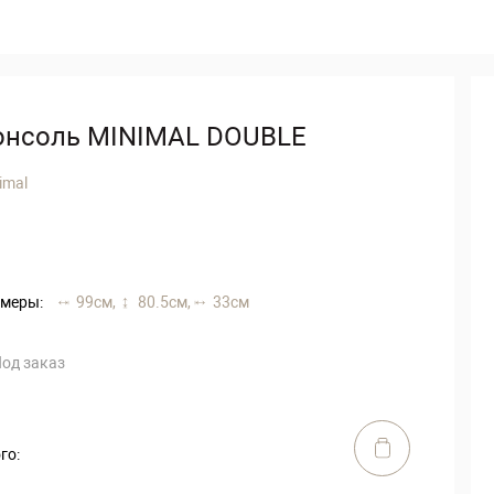
онсоль MINIMAL DOUBLE
imal
меры:
99 см,
80.5 см,
33 см
од заказ
го: