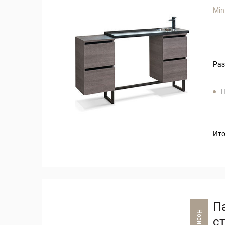
Min
Раз
П
Ито
П
Новинка
с