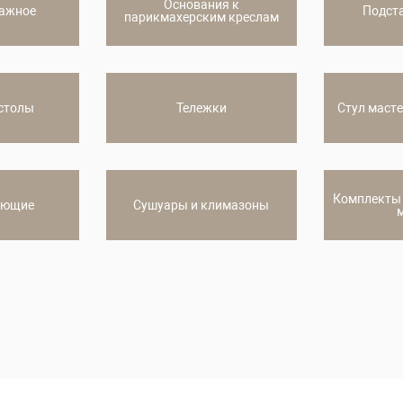
Основания к
зажное
Подста
парикмахерским креслам
 столы
Тележки
Стул маст
Комплекты
ующие
Сушуары и климазоны