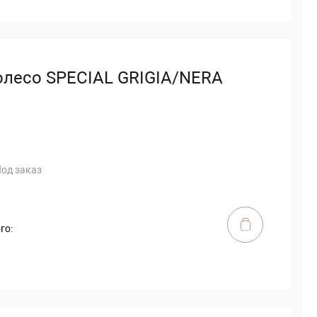
олесо SPECIAL GRIGIA/NERA
од заказ
го: