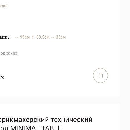
imal
меры:
99 см,
80.5 см,
33 см
од заказ
го:
арикмахерский технический
тол MINIMAL TABLE