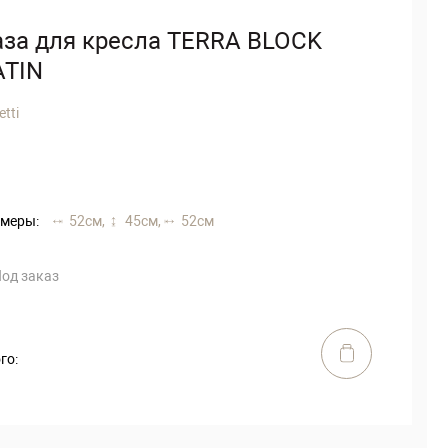
аза для кресла TERRA BLOCK
ATIN
etti
меры:
52 см,
45 см,
52 см
од заказ
го: