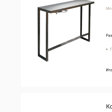
Min
Раз
П
Ито
К