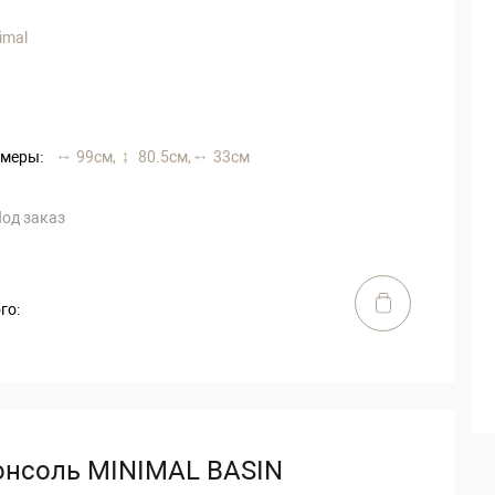
imal
меры:
99 см,
80.5 см,
33 см
од заказ
го:
онсоль MINIMAL BASIN