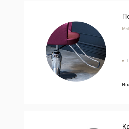
П
Mal
П
Ито
К