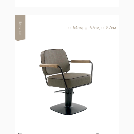
Новинка
64 см,
67 см,
87 см