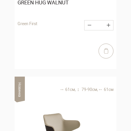
GREEN HUG WALNUT
Green First
Новинка
61 см,
79-90 см,
61 см