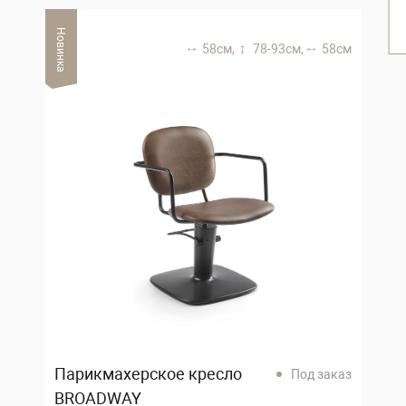
Новинка
58 см,
78-93 см,
58 см
Парикмахерское кресло
Под заказ
BROADWAY