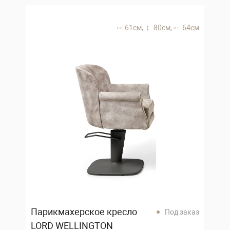
61 см,
80 см,
64 см
Парикмахерское кресло
Под заказ
LORD WELLINGTON