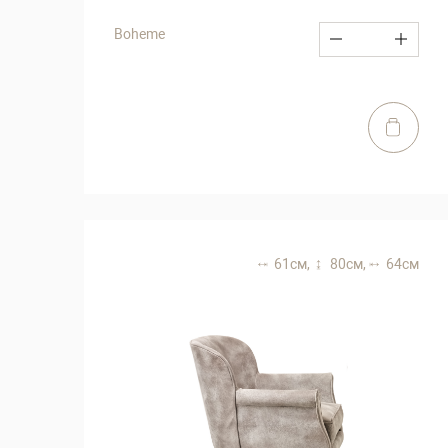
Boheme
61 см,
80 см,
64 см