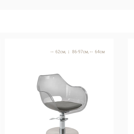
62 см,
86-97 см,
64 см