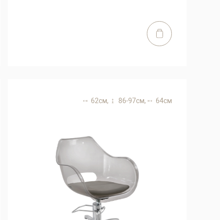
62 см,
86-97 см,
64 см