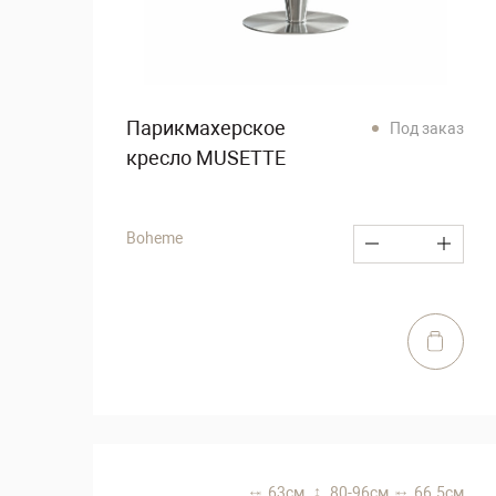
Парикмахерское
Под заказ
кресло MUSETTE
Boheme
63 см,
80-96 см,
66.5 см