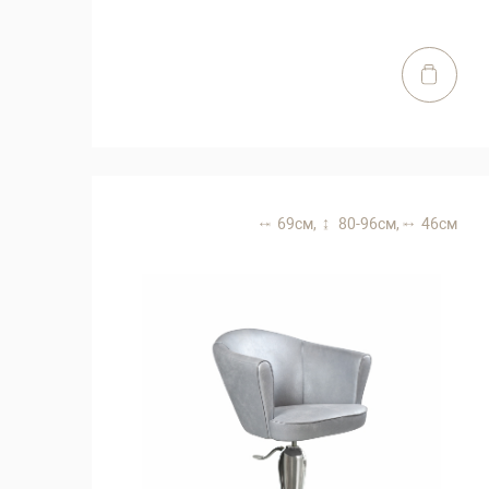
69 см,
80-96 см,
46 см