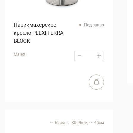
Парикмахерское
Под заказ
кресло PLEXI TERRA
BLOCK
Maletti
69 см,
80-96 см,
46 см