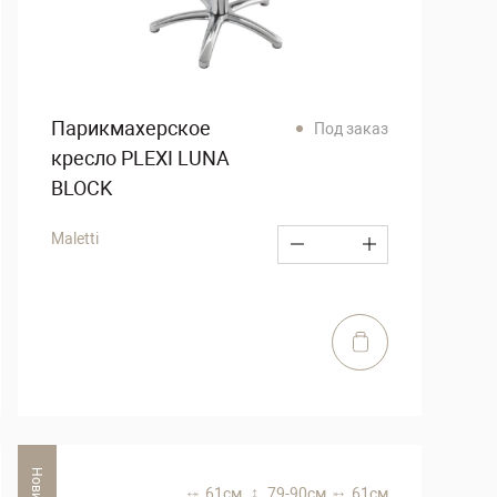
Парикмахерское
Под заказ
кресло PLEXI LUNA
BLOCK
Maletti
Новинка
61 см,
79-90 см,
61 см