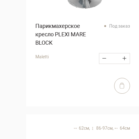
Парикмахерское
Под заказ
кресло PLEXI MARE
BLOCK
Maletti
62 см,
86-97 см,
64 см