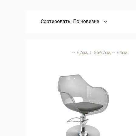
Сортировать:
По новизне
62 см,
86-97 см,
64 см