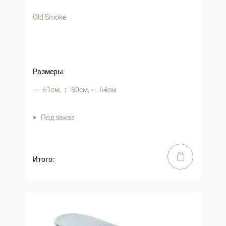
Old Smoke
Размеры:
61 см,
80 см,
64 см
Под заказ
Итого: