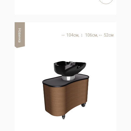
Новинка
104 см,
106 см,
52 см