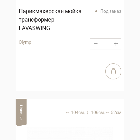
Парикмахерская мойка
Под заказ
трансформер
LAVASWING
Olymp
Новинка
104 см,
106 см,
52 см