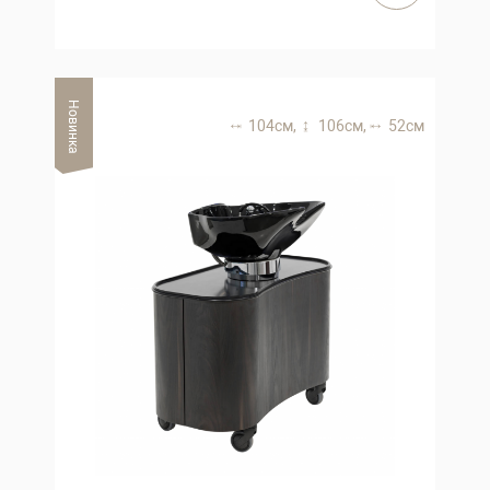
Новинка
104 см,
106 см,
52 см