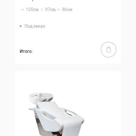
135 см,
97 см,
86 см
Под заказ
Итого: