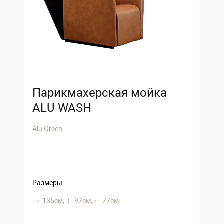
Парикмахерская мойка
ALU WASH
Alu Green
Размеры:
135 см,
97 см,
77 см