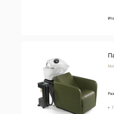
Ито
П
Mal
Раз
П