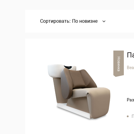
Сортировать:
По новизне
П
Новинка
Bea
Раз
П