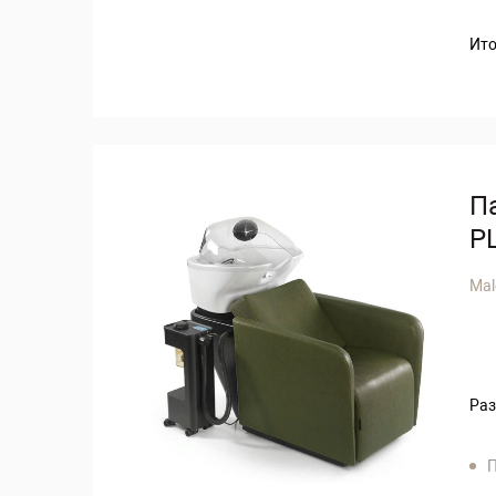
Ито
П
P
Mal
Раз
П