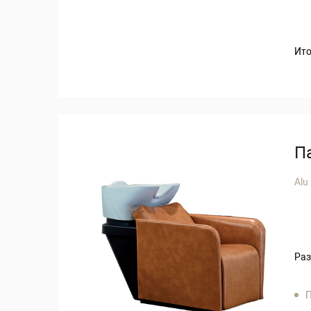
Ито
П
Alu
Раз
П