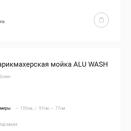
го:
арикмахерская мойка ALU WASH
 Green
меры:
135 см,
97 см,
77 см
од заказ