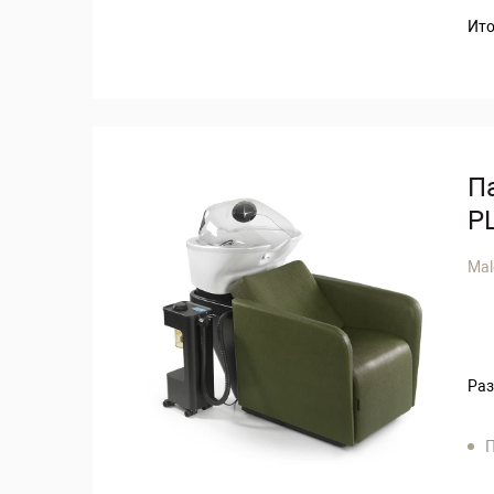
Ито
П
P
Mal
Раз
П