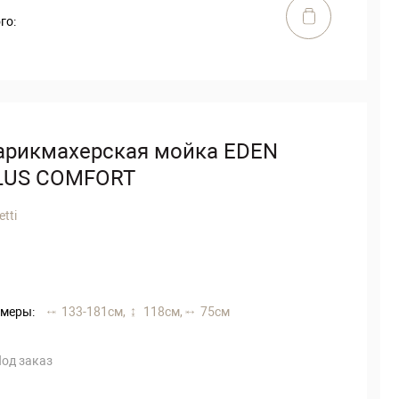
го:
арикмахерская мойка EDEN
LUS COMFORT
etti
меры:
133-181 см,
118 см,
75 см
од заказ