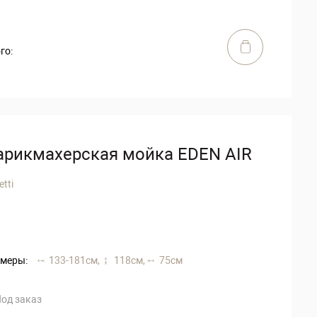
го:
арикмахерская мойка EDEN AIR
etti
меры:
133-181 см,
118 см,
75 см
од заказ