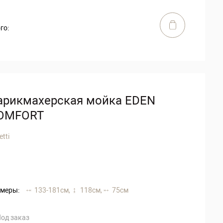
го:
арикмахерская мойка EDEN
OMFORT
etti
меры:
133-181 см,
118 см,
75 см
од заказ