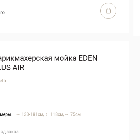
го:
арикмахерская мойка EDEN
LUS AIR
etti
меры:
133-181 см,
118 см,
75 см
од заказ