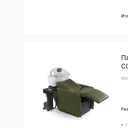
Ито
П
C
Mal
Раз
П