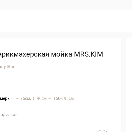
арикмахерская мойка MRS.KIM
uty Star
меры:
75 см,
96 см,
150-195 см
од заказ