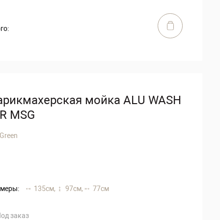
го:
арикмахерская мойка ALU WASH
IR MSG
 Green
меры:
135 см,
97 см,
77 см
од заказ