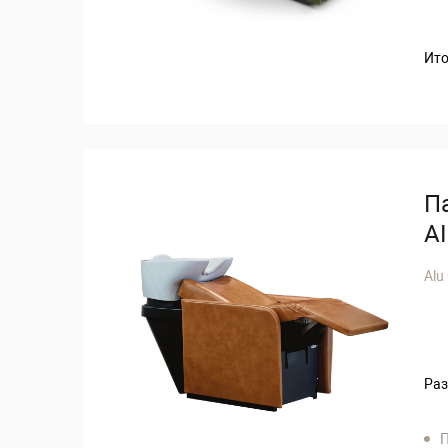
Ито
П
A
Alu
Раз
П