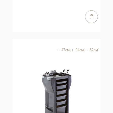
47 см,
94 см,
52 см