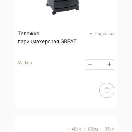
Тележка
Под заказ
парикмахерская GREAT
Madam
40 см,
85 см,
35 см