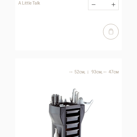
A Little Talk
52 см,
93 см,
47 см