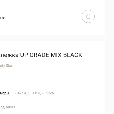
го:
ележка UP GRADE MIX BLACK
uty Star
меры:
47 см,
93 см,
52 см
од заказ