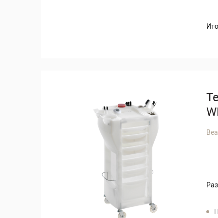
Ито
Т
W
Bea
Раз
П