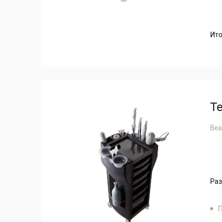
Ито
Т
Bea
Раз
П