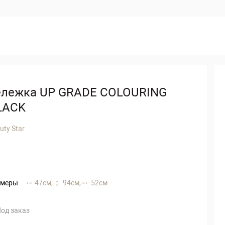
ележка UP GRADE COLOURING
LACK
uty Star
меры:
47 см,
94 см,
52 см
од заказ