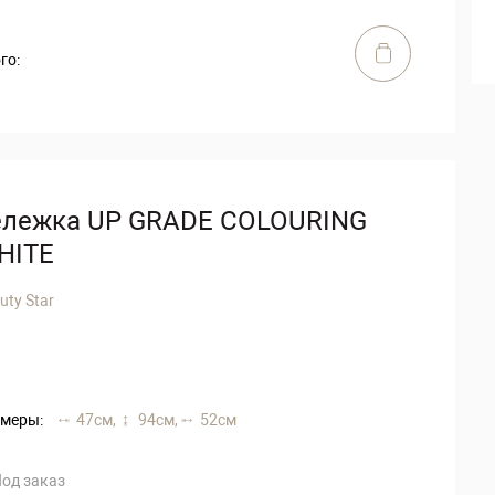
го:
ележка UP GRADE COLOURING
HITE
uty Star
меры:
47 см,
94 см,
52 см
од заказ