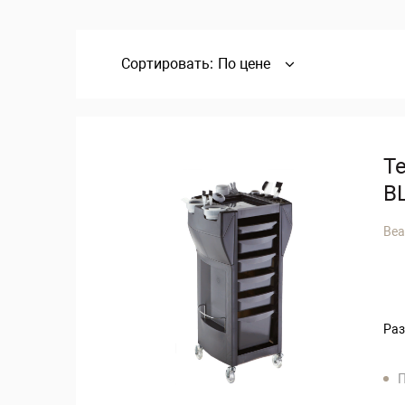
Сортировать:
По цене
Т
B
Bea
Раз
П