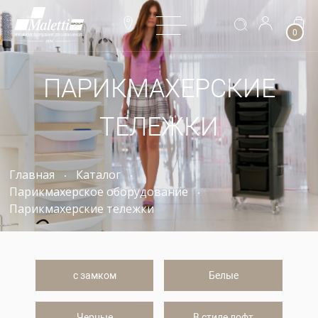
0
ПАРИКМАХЕРСКИЕ
ТЕЛЕЖКИ
Главная
Каталог
Парикмахерское оборудование
Парикмахерские тележки
с замком
Белые
Черные
В стиле лофт