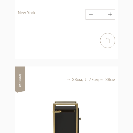
New York
Новинка
38 см,
77 см,
38 см