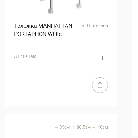
Тележка MANHATTAN
Под заказ
PORTAPHON White
A Little Talk
35 см,
86.5 см,
40 см