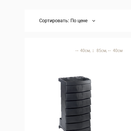
Сортировать:
По цене
40 см,
85 см,
40 см