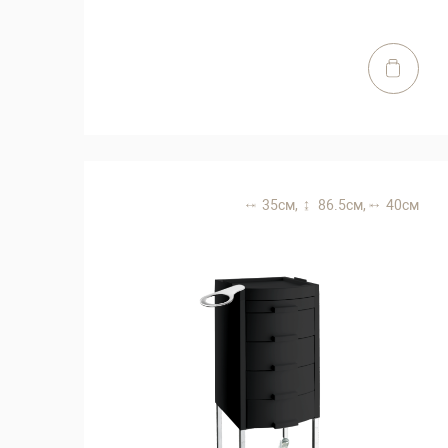
35 см,
86.5 см,
40 см