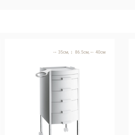
35 см,
86.5 см,
40 см