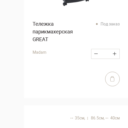
Тележка
Под заказ
парикмахерская
GREAT
Madam
35 см,
86.5 см,
40 см