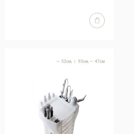
52 см,
93 см,
47 см