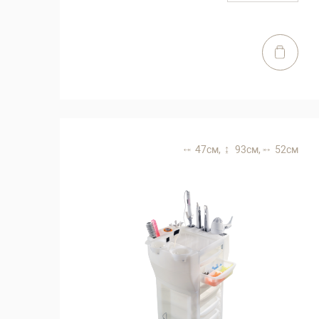
47 см,
93 см,
52 см