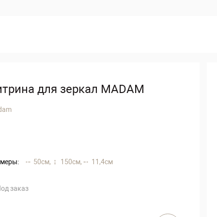
итрина для зеркал MADAM
dam
меры:
50 см,
150 см,
11,4 см
од заказ