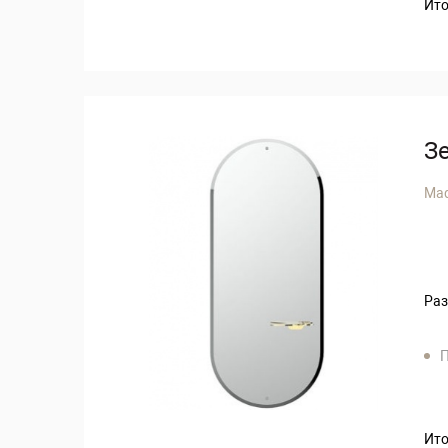
Ито
З
Ma
Раз
П
Ито