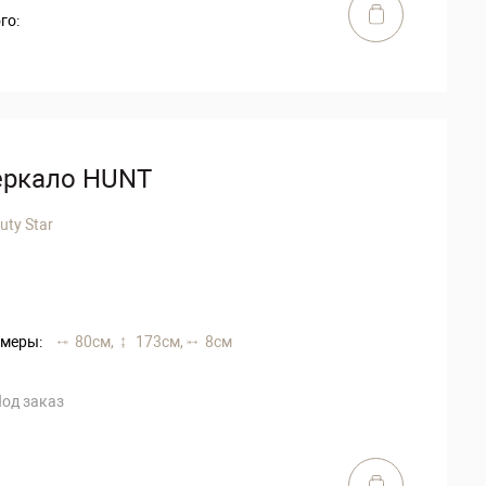
го:
еркало HUNT
uty Star
меры:
80 см,
173 см,
8 см
од заказ