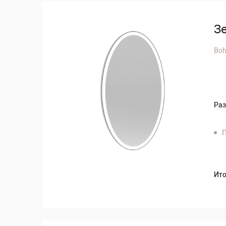
З
Bo
Раз
П
Ито