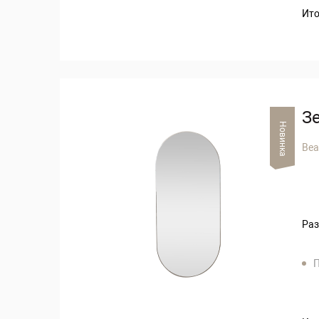
Ито
З
Новинка
Bea
Раз
П