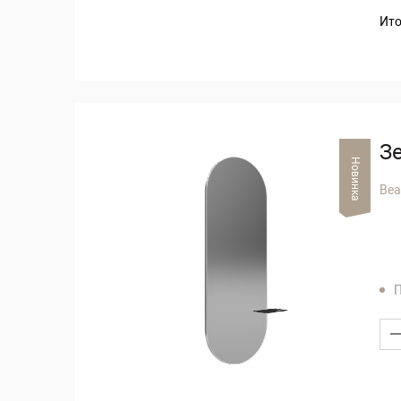
Ито
З
Новинка
Bea
П