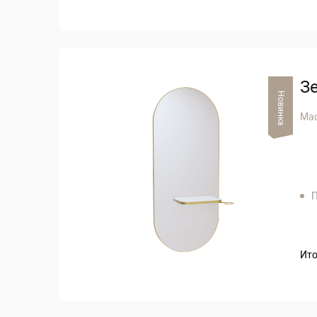
З
Новинка
Ma
П
Ито