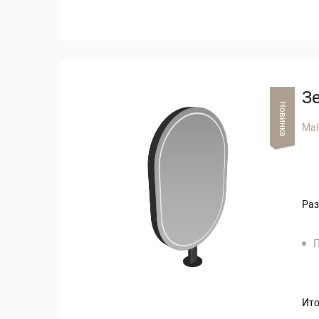
З
Новинка
Mal
Раз
П
Ито