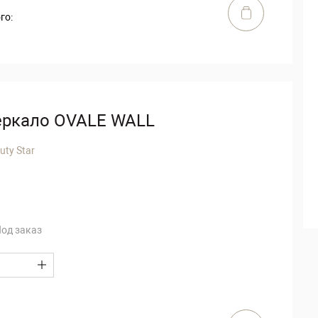
го:
еркало OVALE WALL
uty Star
од заказ