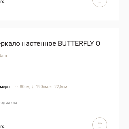
го:
еркало настенное BUTTERFLY O
dam
меры:
80 см,
190 см,
22,5 см
од заказ
го: