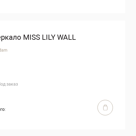
еркало MISS LILY WALL
dam
од заказ
го: