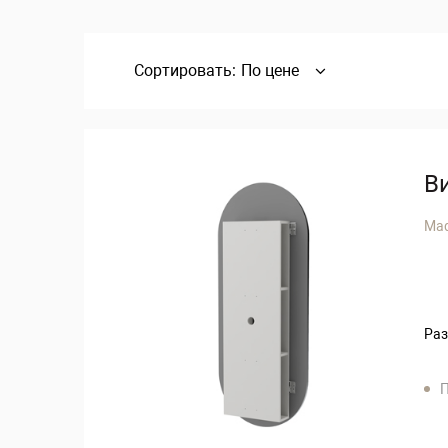
Сортировать:
По цене
В
Ma
Раз
П