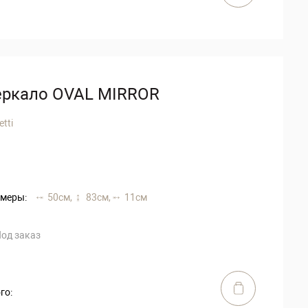
еркало OVAL MIRROR
etti
меры:
50 см,
83 см,
11 см
од заказ
го: