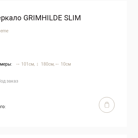
еркало GRIMHILDE SLIM
heme
меры:
101 см,
180 см,
10 см
од заказ
го: