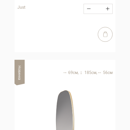
Just
Новинка
69 см,
185 см,
56 см