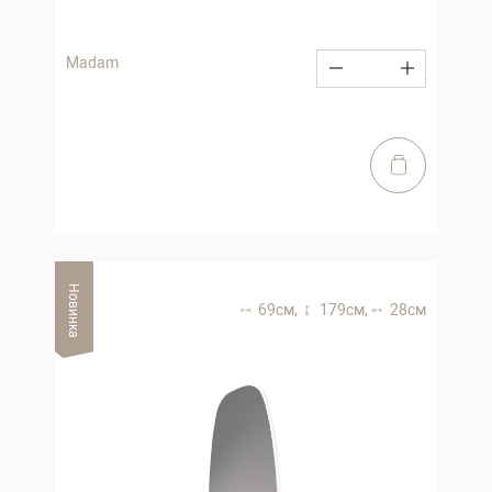
Madam
Новинка
69 см,
179 см,
28 см