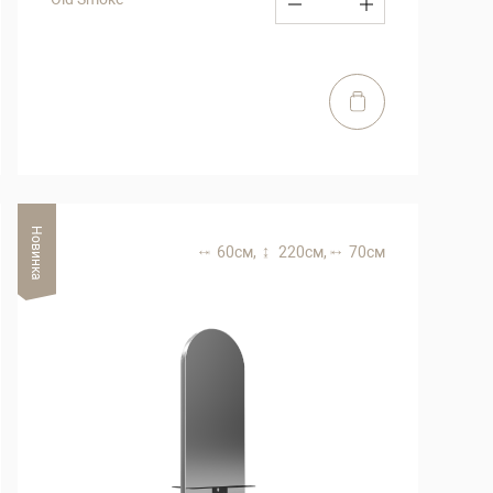
Новинка
60 см,
220 см,
70 см