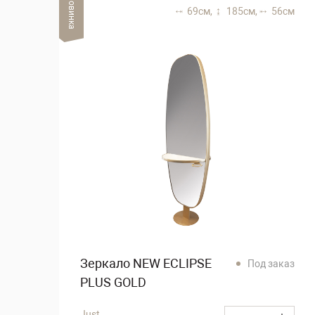
Новинка
69 см,
185 см,
56 см
Зеркало NEW ECLIPSE
Под заказ
PLUS GOLD
Just