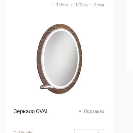
145 см,
120 см,
35 см
Зеркало OVAL
Под заказ
Old Smoke