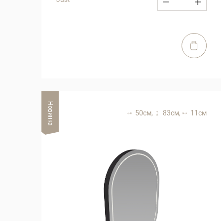
Новинка
50 см,
83 см,
11 см