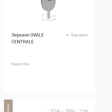
Зеркало OVALE
Под заказ
CENTRALE
Beauty Star
Новинка
67 см,
78 см,
11 см