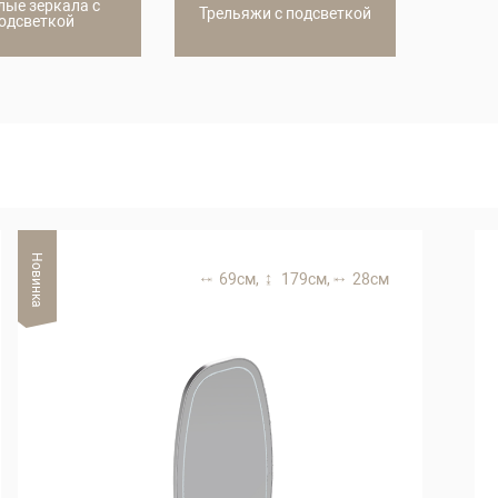
лые зеркала с
Трельяжи с подсветкой
одсветкой
Новинка
69 см,
179 см,
28 см