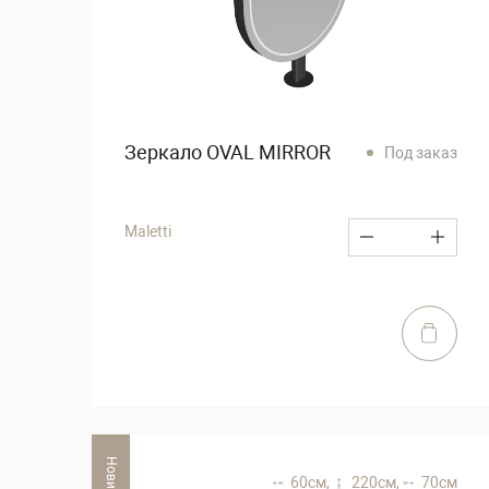
Зеркало OVAL MIRROR
Под заказ
Maletti
Новинка
60 см,
220 см,
70 см