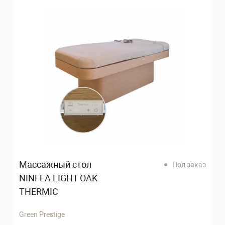
Массажный стол
С
каз
Под заказ
NINFEA LIGHT OAK
L
THERMIC
Green Prestige
Gr