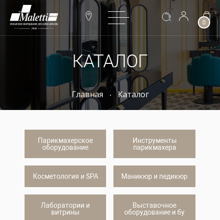
0
КАТАЛОГ
Главная
Каталог
Парикмахерское
Инструменты
оборудование
парикмахера
Косметология и SPA
Маникюр и педикюр
Лаборатории и
Выставочное
витрины
оборудование и бу