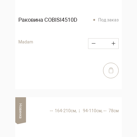
Раковина COBISI4510D
Под заказ
Madam
Новинка
164-210 см,
94-110 см,
78 см