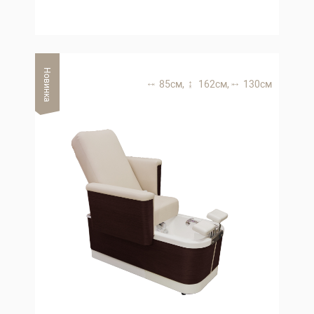
Новинка
85 см,
162 см,
130 см