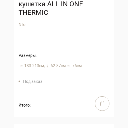
кушетка ALL IN ONE
THERMIC
Nilo
Размеры:
183-213 см,
62-87 см,
76 см
Под заказ
Итого: