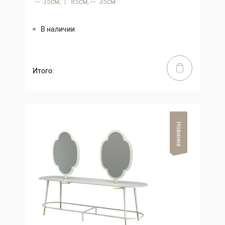
35 см,
85 см,
35 см
В наличии
Итого:
Новинка