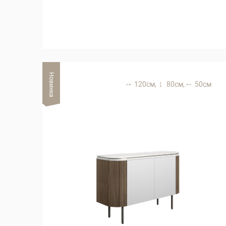
Новинка
120 см,
80 см,
50 см