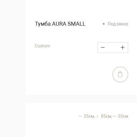
Тумба AURA SMALL
Под заказ
Custom
35 см,
85 см,
35 см