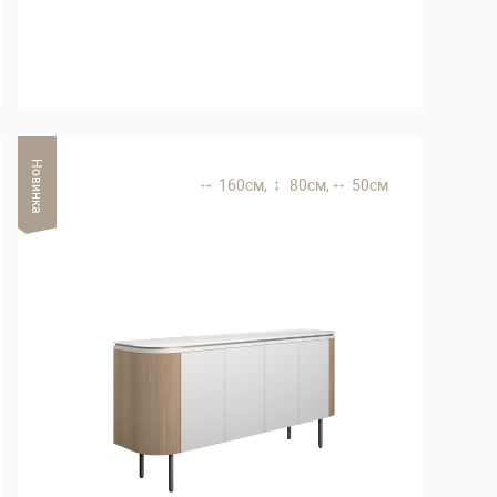
Новинка
160 см,
80 см,
50 см