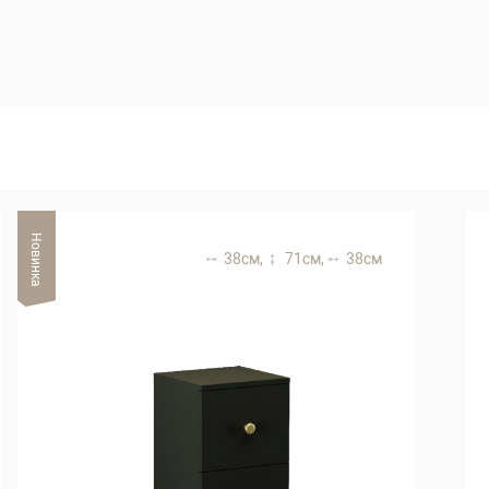
Новинка
38 см,
71 см,
38 см