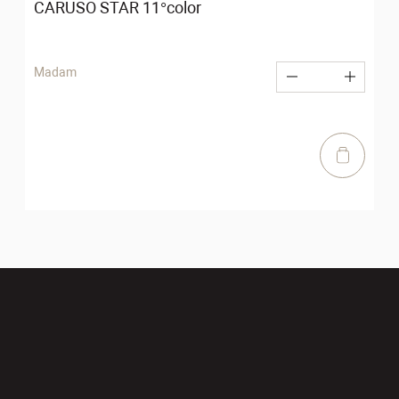
CARUSO STAR 11°color
S
Madam
A L